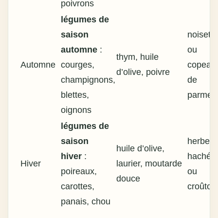
poivrons
légumes de
saison
noisett
automne
:
ou
thym, huile
Automne
courges,
copeau
d’olive, poivre
champignons,
de
blettes,
parmes
oignons
légumes de
saison
herbes
huile d’olive,
hiver
:
hachée
Hiver
laurier, moutarde
poireaux,
ou
douce
carottes,
croûton
panais, chou