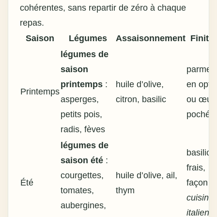
cohérentes, sans repartir de zéro à chaque
repas.
Saison
Légumes
Assaisonnement
Finiti
légumes de
saison
parmes
printemps
:
huile d’olive,
en opti
Printemps
asperges,
citron, basilic
ou œuf
petits pois,
poché
radis, fèves
légumes de
basilic
saison été
:
frais,
courgettes,
huile d’olive, ail,
Été
façon
tomates,
thym
cuisine
aubergines,
italienn