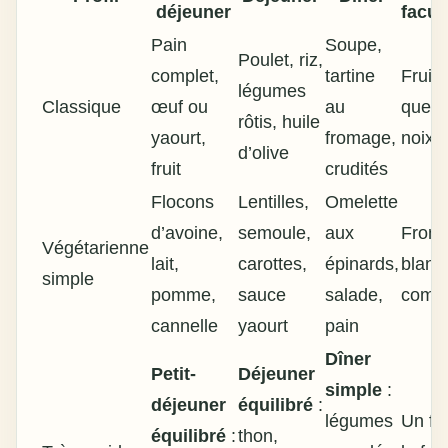
déjeuner
facul
Pain
Soupe,
Poulet, riz,
complet,
tartine
Fruit 
légumes
Classique
œuf ou
au
quelq
rôtis, huile
yaourt,
fromage,
noix
d’olive
fruit
crudités
Flocons
Lentilles,
Omelette
d’avoine,
semoule,
aux
From
Végétarienne
lait,
carottes,
épinards,
blanc
simple
pomme,
sauce
salade,
comp
cannelle
yaourt
pain
Dîner
Petit-
Déjeuner
simple
:
déjeuner
équilibré
:
légumes
Un fru
équilibré
:
thon,