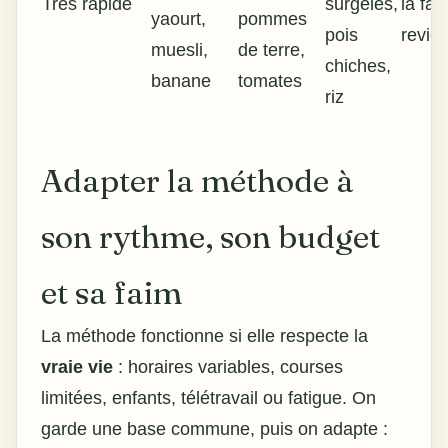
Très rapide
surgelés,
la fai
yaourt,
pommes
pois
revien
muesli,
de terre,
chiches,
banane
tomates
riz
Adapter la méthode à
son rythme, son budget
et sa faim
La méthode fonctionne si elle respecte la
vraie vie
: horaires variables, courses
limitées, enfants, télétravail ou fatigue. On
garde une base commune, puis on adapte :