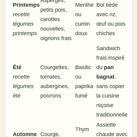
Asperges,
Printemps
Menthe
Bol tiède
petits pois,
recette
ou
avec riz,
carottes
légumes
cumin
œuf ou pois
nouvelles,
printemps
doux
chiches
oignons frais
Sandwich
frais inspiré
Été
Courgettes,
Basilic
du
pan
recette
tomates,
ou
bagnat
,
légumes
aubergines,
paprika
sans copier
été
poivrons
fumé
la cuisine
niçoise
traditionnelle
Assiette
Thym
Automne
Courge,
chaude avec