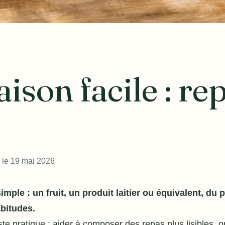
ison facile : re
r le 19 mai 2026
imple : un fruit, un produit laitier ou équivalent, du
bitudes.
te pratique : aider à
composer des repas
plus lisibles, 