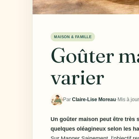
MAISON & FAMILLE
Goûter ma
varier
Par
Claire-Lise Moreau
·
Mis à jou
Un goûter maison peut être très s
quelques oléagineux selon les ha
Sur Manger Sainement, l’objectif res