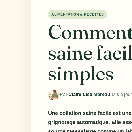
ALIMENTATION & RECETTES
Comment p
saine faci
simples
Par
Claire-Lise Moreau
·
Mis à jour
Une
collation saine facile
est une 
grignotage automatique. Elle ass
source rassasiante comme un lai