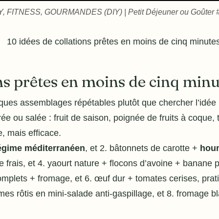
ITNESS, GOURMANDES (DIY) | Petit Déjeuner ou Goûter #Fit
ons prêtes en moins de cinq minu
ues assemblages répétables plutôt que chercher l’idée 
ée ou salée : fruit de saison, poignée de fruits à coque, 
, mais efficace.
gime méditerranéen
, et 2. bâtonnets de carotte +
hou
e frais, et 4. yaourt nature + flocons d’avoine + banane
omplets + fromage, et 6. œuf dur + tomates cerises, prat
umes rôtis en mini-salade anti-gaspillage, et 8. fromage