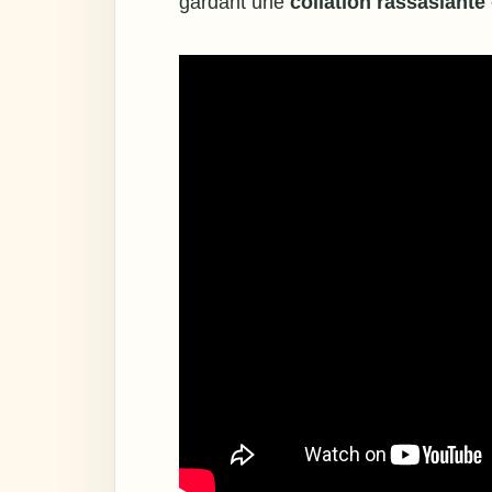
gardant une
collation rassasiante