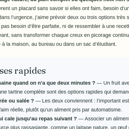
ent un placard sans savoir si elles ont faim, besoin d’
dans l’urgence, j’aime prévoir deux ou trois options très s
 pas besoin d’être parfaite, ni de ressembler à une recet
ivant, sans transformer chaque creux en picorage contin
é à la maison, au bureau ou dans un sac d’étudiant.
nses rapides
saine
quand on n’a que deux minutes ?
— Un fruit ave
 une tartine complète sont des options rapides qui dema
crée ou salée ?
— Les deux conviennent : l’important est 
aim réelle, plutôt qu’un aliment pris par automatisme.
i cale jusqu’au repas suivant ?
— Associer un aliment 
rce plus rassasiante, comme un laitage nature, un œuf o