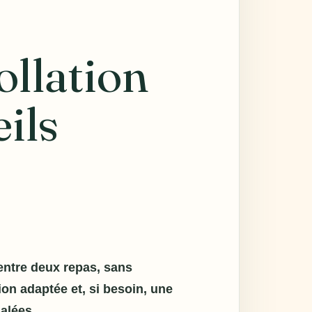
llation
eils
 entre deux repas, sans
on adaptée et, si besoin, une
alées.