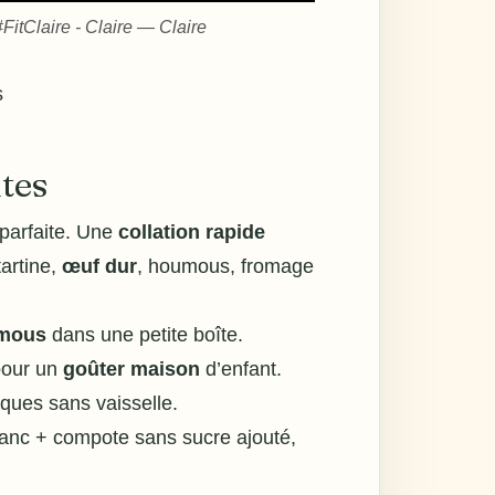
Claire - Claire — Claire
tes
parfaite. Une
collation rapide
tartine,
œuf dur
, houmous, fromage
mous
dans une petite boîte.
 pour un
goûter maison
d’enfant.
iques sans vaisselle.
 blanc + compote sans sucre ajouté,